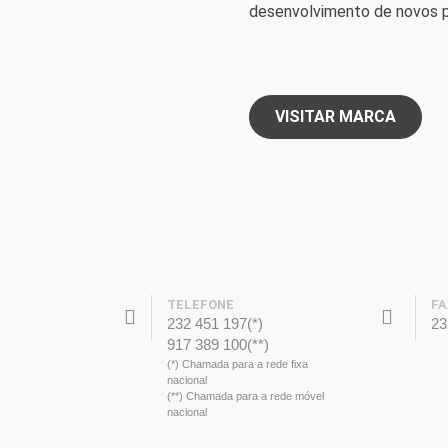
desenvolvimento de novos p
VISITAR MARCA
TELEFONE
FA
232 451 197(*)
23
917 389 100(**)
(*) Chamada para a rede fixa
nacional
(**) Chamada para a rede móvel
nacional