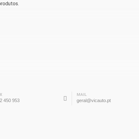
rodutos.
X
MAIL
2 450 953
geral@vicauto.pt