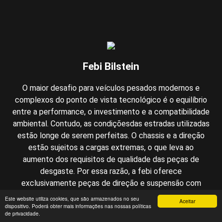
Febi Bilstein
O maior desafio para veículos pesados modernos e
complexos do ponto de vista tecnológico é o equilíbrio
entre a performance, o investimento e a compatibilidade
ambiental. Contudo, as condiçõesdas estradas utilizadas
estão longe de serem perfeitas. O chassis e a direção
estão sujeitos a cargas extremas, o que leva ao
aumento dos requisitos de qualidade das peças de
desgaste. Por essa razão, a febi oferece
exclusivamente peças de direção e suspensão com
qualidade equivalente OE testada. Como resultado, a
Este website utiliza cookies, que são armazenados no seu
Aceitar
dispositivo. Poderá obter mais informações nas nossas políticas
oferta disponível inclui uma gama ampla de
de privacidade.
componentes de direção e suspensão que contribuem